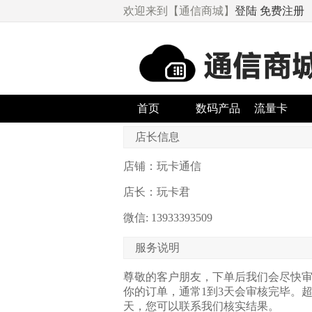
欢迎来到【通信商城】
登陆
免费注册
首页
数码产品
流量卡
店长信息
店铺：玩卡通信
店长：玩卡君
微信: 13933393509
服务说明
尊敬的客户朋友，下单后我们会尽快
你的订单，通常1到3天会审核完毕。超
天，您可以联系我们核实结果。