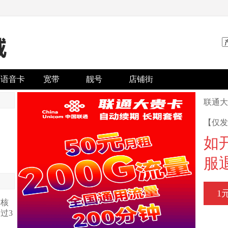
语音卡
宽带
靓号
店铺街
联通大
【仅发
如
服
1
审核
过3