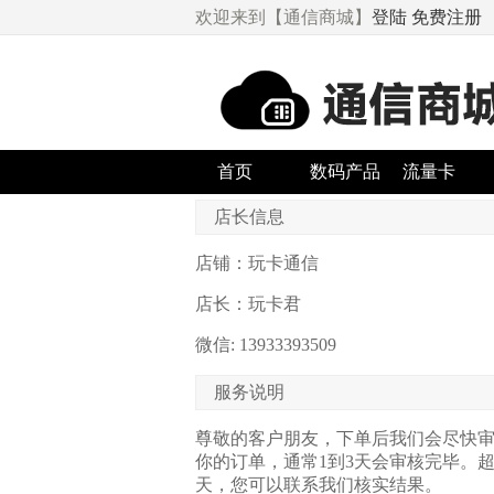
欢迎来到【通信商城】
登陆
免费注册
首页
数码产品
流量卡
店长信息
店铺：玩卡通信
店长：玩卡君
微信: 13933393509
服务说明
尊敬的客户朋友，下单后我们会尽快
你的订单，通常1到3天会审核完毕。超
天，您可以联系我们核实结果。