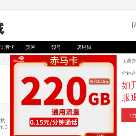
语音卡
宽带
靓号
店铺街
联通赤
分钟通
如
服
1
审核
过3